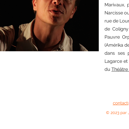
Marivaux, p
Narcisse ou
rue de Lour
de Coligny
Pauvre Orp
(Amérika de
dans ses p
Lagarce et 
du
Théâtre 
contact
© 2023 par 